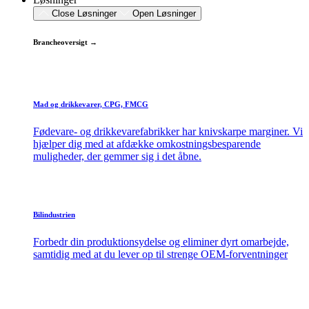
Close Løsninger
Open Løsninger
Brancheoversigt →
Mad og drikkevarer, CPG, FMCG
Fødevare- og drikkevarefabrikker har knivskarpe marginer. Vi
hjælper dig med at afdække omkostningsbesparende
muligheder, der gemmer sig i det åbne.
Bilindustrien
Forbedr din produktionsydelse og eliminer dyrt omarbejde,
samtidig med at du lever op til strenge OEM-forventninger