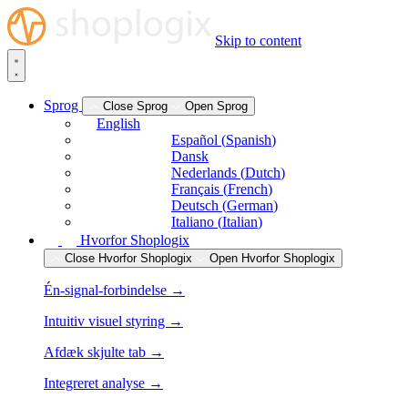
Skip to content
Sprog
Close Sprog
Open Sprog
English
Español
(
Spanish
)
Dansk
Nederlands
(
Dutch
)
Français
(
French
)
Deutsch
(
German
)
Italiano
(
Italian
)
Hvorfor Shoplogix
Close Hvorfor Shoplogix
Open Hvorfor Shoplogix
Én-signal-forbindelse →
Intuitiv visuel styring →
Afdæk skjulte tab →
Integreret analyse →