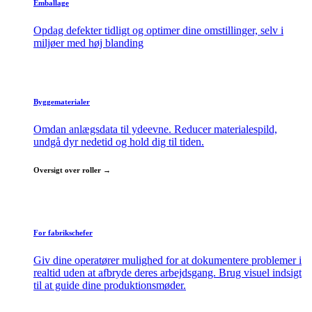
Emballage
Opdag defekter tidligt og optimer dine omstillinger, selv i
miljøer med høj blanding
Byggematerialer
Omdan anlægsdata til ydeevne. Reducer materialespild,
undgå dyr nedetid og hold dig til tiden.
Oversigt over roller →
For fabrikschefer
Giv dine operatører mulighed for at dokumentere problemer i
realtid uden at afbryde deres arbejdsgang. Brug visuel indsigt
til at guide dine produktionsmøder.