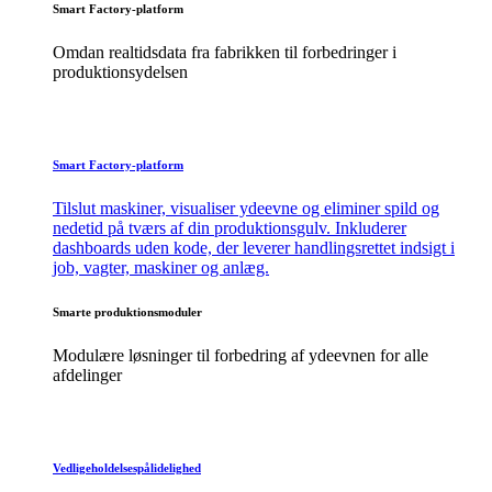
Smart Factory-platform
Omdan realtidsdata fra fabrikken til forbedringer i
produktionsydelsen
Smart Factory-platform
Tilslut maskiner, visualiser ydeevne og eliminer spild og
nedetid på tværs af din produktionsgulv. Inkluderer
dashboards uden kode, der leverer handlingsrettet indsigt i
job, vagter, maskiner og anlæg.
Smarte produktionsmoduler
Modulære løsninger til forbedring af ydeevnen for alle
afdelinger
Vedligeholdelsespålidelighed