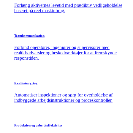
Forlæng aktivernes levetid med prædiktiv vedligeholdelse
baseret på reel maskinbrug.
Teamkommunikation
Forbind operatører, ingeniører og supervisorer med
realtidsadvarsler og beskedværktøjer for at fremskynde
responstiden.
Kvalitetsstyring
Automatiser inspektioner og sørg for overholdelse af
indbyggede arbejdsinstruktioner og proceskontroller.
Produktion og arbejdseffektivitet