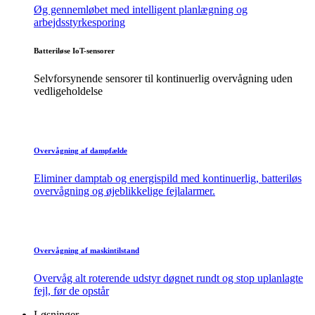
Øg gennemløbet med intelligent planlægning og
arbejdsstyrkesporing
Batteriløse IoT-sensorer
Selvforsynende sensorer til kontinuerlig overvågning uden
vedligeholdelse
Overvågning af dampfælde
Eliminer damptab og energispild med kontinuerlig, batteriløs
overvågning og øjeblikkelige fejlalarmer.
Overvågning af maskintilstand
Overvåg alt roterende udstyr døgnet rundt og stop uplanlagte
fejl, før de opstår
Løsninger