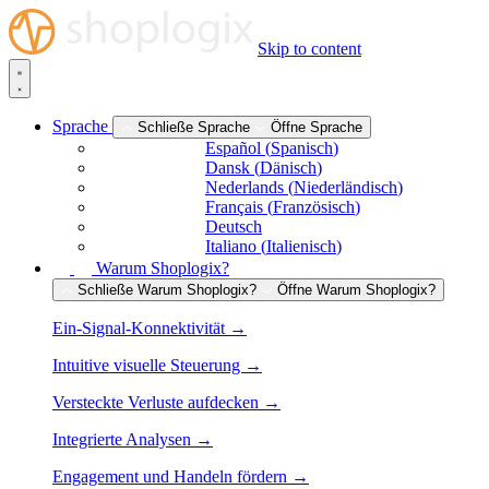
Skip to content
Sprache
Schließe Sprache
Öffne Sprache
Español
(
Spanisch
)
Dansk
(
Dänisch
)
Nederlands
(
Niederländisch
)
Français
(
Französisch
)
Deutsch
Italiano
(
Italienisch
)
Warum Shoplogix?
Schließe Warum Shoplogix?
Öffne Warum Shoplogix?
Ein-Signal-Konnektivität →
Intuitive visuelle Steuerung →
Versteckte Verluste aufdecken →
Integrierte Analysen →
Engagement und Handeln fördern →