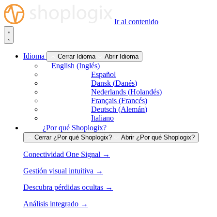
Ir al contenido
Idioma
Cerrar Idioma
Abrir Idioma
English
(
Inglés
)
Español
Dansk
(
Danés
)
Nederlands
(
Holandés
)
Français
(
Francés
)
Deutsch
(
Alemán
)
Italiano
¿Por qué Shoplogix?
Cerrar ¿Por qué Shoplogix?
Abrir ¿Por qué Shoplogix?
Conectividad One Signal →
Gestión visual intuitiva →
Descubra pérdidas ocultas →
Análisis integrado →