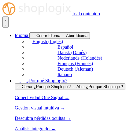
Ir al contenido
Idioma
Cerrar Idioma
Abrir Idioma
English
(
Inglés
)
Español
Dansk
(
Danés
)
Nederlands
(
Holandés
)
Français
(
Francés
)
Deutsch
(
Alemán
)
Italiano
¿Por qué Shoplogix?
Cerrar ¿Por qué Shoplogix?
Abrir ¿Por qué Shoplogix?
Conectividad One Signal →
Gestión visual intuitiva →
Descubra pérdidas ocultas →
Análisis integrado →