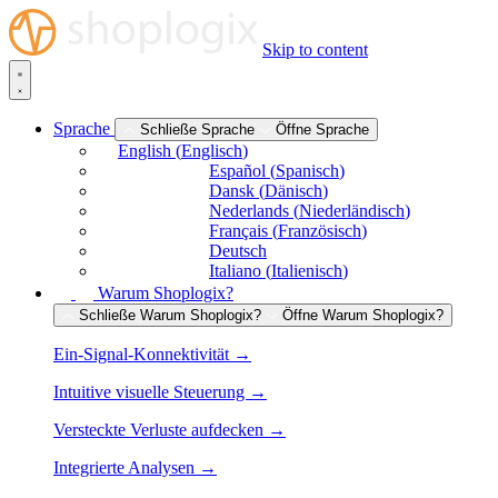
Skip to content
Sprache
Schließe Sprache
Öffne Sprache
English
(
Englisch
)
Español
(
Spanisch
)
Dansk
(
Dänisch
)
Nederlands
(
Niederländisch
)
Français
(
Französisch
)
Deutsch
Italiano
(
Italienisch
)
Warum Shoplogix?
Schließe Warum Shoplogix?
Öffne Warum Shoplogix?
Ein-Signal-Konnektivität →
Intuitive visuelle Steuerung →
Versteckte Verluste aufdecken →
Integrierte Analysen →