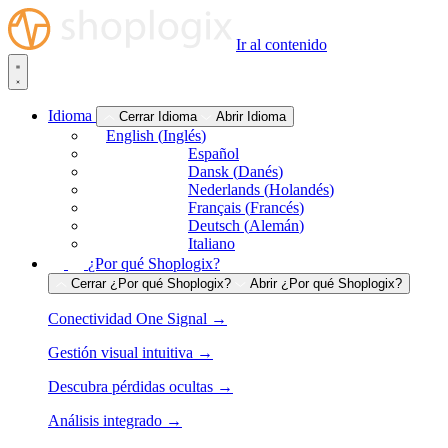
Ir al contenido
Idioma
Cerrar Idioma
Abrir Idioma
English
(
Inglés
)
Español
Dansk
(
Danés
)
Nederlands
(
Holandés
)
Français
(
Francés
)
Deutsch
(
Alemán
)
Italiano
¿Por qué Shoplogix?
Cerrar ¿Por qué Shoplogix?
Abrir ¿Por qué Shoplogix?
Conectividad One Signal →
Gestión visual intuitiva →
Descubra pérdidas ocultas →
Análisis integrado →